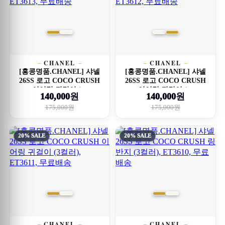
CHANEL
CHANEL
[홍콩명품.CHANEL] 샤넬
[홍콩명품.CHANEL] 샤넬
26SS 로고 COCO CRUSH
26SS 로고 COCO CRUSH
이어링 귀걸이 (...
이어링 귀걸이 (...
140,000원
140,000원
175,000원
175,000원
20% SALE
20% SALE
CHANEL
CHANEL