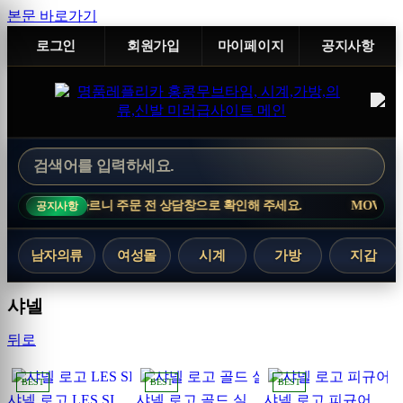
본문 바로가기
로그인
회원가입
마이페이지
공지사항
 변동이 빠르니 주문 전 상담창으로 확인해 주세요.
MOVETIME NOT
공지사항
남자의류
여성몰
시계
가방
지갑
샤넬
뒤로
BEST
BEST
BEST
샤넬 로고 LES SIGNATURES DE CHANEL 팔찌 (금장) 26SS
샤넬 로고 골드 실버 이어링 귀걸이 26SS
샤넬 로고 피규어 장식 이어링 귀걸이 (실버) 26SS