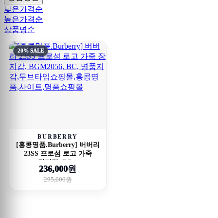
낮은가격순
높은가격순
상품명순
20% SALE
BURBERRY
[홍콩명품.Burberry] 버버리
23SS 프로섬 로고 가죽
장지갑, BG...
236,000원
295,000원