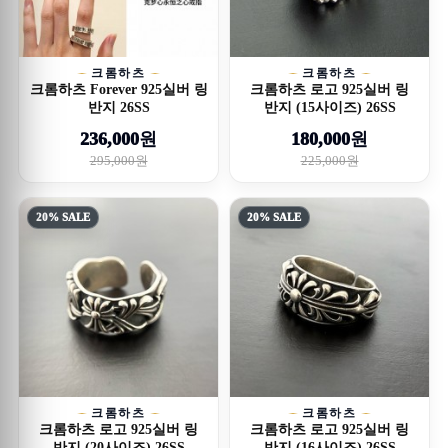
크롬하츠
크롬하츠
크롬하츠 Forever 925실버 링
크롬하츠 로고 925실버 링
반지 26SS
반지 (15사이즈) 26SS
236,000원
180,000원
295,000원
225,000원
20% SALE
20% SALE
크롬하츠
크롬하츠
크롬하츠 로고 925실버 링
크롬하츠 로고 925실버 링
반지 (20사이즈) 26SS
반지 (16사이즈) 26SS