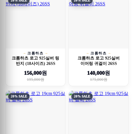
20% SALE
20% SALE
크롬하츠
크롬하츠
크롬하츠 로고 925실버 링
크롬하츠 로고 925실버
반지 (18사이즈) 26SS
이어링 귀걸이 26SS
156,000원
140,000원
195,000원
175,000원
20% SALE
20% SALE