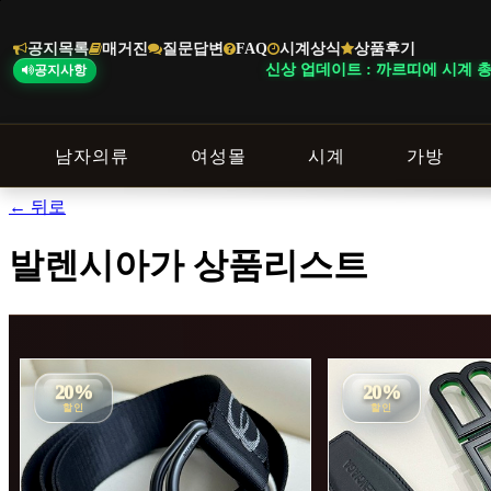
본
문
공지목록
매거진
질문답변
FAQ
시계상식
상품후기
바
신상 업데이트 : 까르띠에 시계 총 27
공지사항
로
가
기
남자의류
여성몰
시계
가방
← 뒤로
발렌시아가 상품리스트
20%
20%
할인
할인