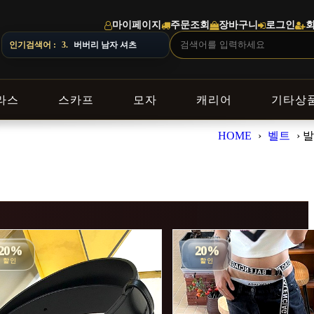
마이페이지
주문조회
장바구니
로그인
인기검색어 :
3.
버버리 남자 셔츠
라스
스카프
모자
캐리어
기타상
HOME
›
벨트
›
발
20%
20%
할인
할인