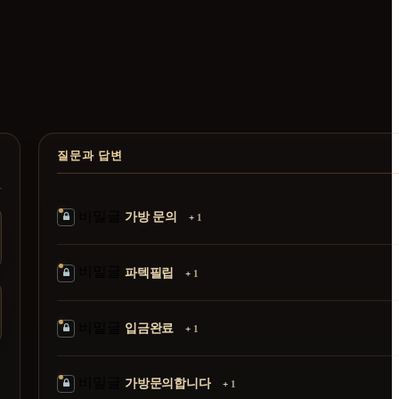
질문과 답변
비밀글
가방 문의
+
1
비밀글
파텍필립
+
1
비밀글
입금완료
+
1
비밀글
가방문의합니다
+
1