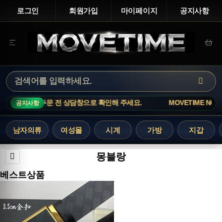
로그인
회원가입
마이페이지
공지사항
빠르니 주문 전 상담창으로 확인해 주세요.
MOVETIME NOTICE · 
공지사항
남자의류
여성몰
시계
가방
지갑
몽블랑
베스트상품