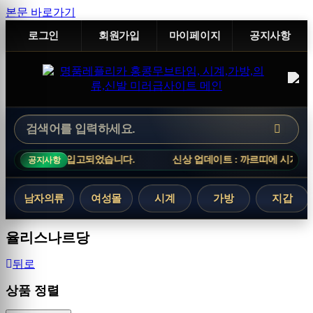
본문 바로가기
로그인
회원가입
마이페이지
공지사항
 27개가 입고되었습니다.
신상 업데이트 : 까르띠에 시계 총 27개가
공지사항
남자의류
여성몰
시계
가방
지갑
율리스나르당
뒤로
상품 정렬