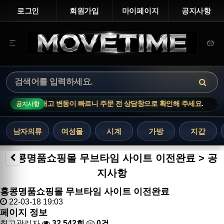
로그인
회원가입
마이페이지
공지사항
E · 인기 상품은 재고 변동이 빠르니 주문 전 상담창으로 확인해 주세요.
공지사항
남자의류
여성몰
시계
가방
지갑
홍콩명품쇼핑몰 무브타임 사이트 이전완료 > 공
지사항
홍콩명품쇼핑몰 무브타임 사이트 이전완료
22-03-18 19:03
페이지 정보
최고관리자
32,542회
0건